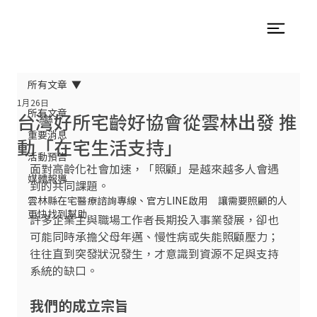
所有文章
1月26日
所有文章
台灣好所宅齡好協會從雲林出發 推
重要消息
動「在宅生活支持」
活動預告
面對高齡化社會加速，「照顧」是越來越多人會遇
媒體報導
到的共同課題。
雲林縣在宅醫療諮詢專線、官方LINE啟用 讓需要照顧的人
更快找到幫助
許多企業主與職場工作者長期投入事業發展，卻也
可能同時承擔父母年邁、慢性病或失能照顧壓力；
往往直到突發狀況發生，才意識到資源不足與支持
系統的缺口。
我們的成立宗旨