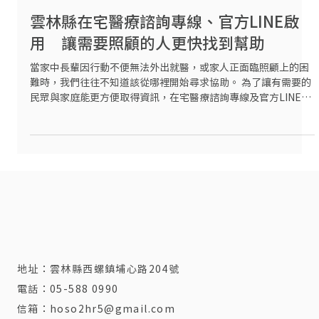
7月1日
雲林縣在宅醫療諮詢專線、官方LINE啟
用 讓需要照顧的人更快找到幫助
當家中長輩因行動不便無法外出就醫，或家人正面臨照顧上的困
難時，我們往往不知道該從哪裡開始尋求協助。 為了讓有需要的
民眾與家庭能更方便取得資訊，在宅醫療諮詢專線及官方LINE現
已上線。 您除了可透過官方網站 https://www.ylhah.com/ 「聯
絡我們」留下需求外，現在也能直接撥打電話或加入官方LINE，
由專人提供一對一諮詢與服務說明，協助您了解適合的在宅醫療
與居家照護資源。 ｜哪些情況可以諮詢｜ 如果您或家中親友有以
下情形，歡迎聯繫 在宅醫療諮詢專線 05-7000580 因失能、慢性
疾病或行動不便，外出就醫困難 想了解是否符合在宅醫療服務資
格 想知道居家照護、居家護理等相關服務內容 不確定該向哪個單
位尋求協助，希望有人協助評估與說明 你的照顧負擔，不再只是
孤獨又茫然地摸索，讓專業團隊協助您，使醫療與照護資源更快
走進需要的家庭。 ｜多元諮詢方式｜ 官方LINE 歡迎掃描QR
Code加入，即可開始線上詢問 官方網站
地址：
雲林縣西螺鎮埔心路204號
https://www.ylhah.com/ 可透過網站右上角「聯絡我們」留下
電話：
05-588 0990
您的資料與需求，將由專人與您聯繫。