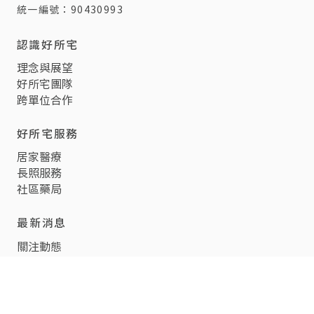
信箱：
hoso2hr5@gmail.com
統一編號：90430993
認識好所宅
理念與展望
好所宅團隊
跨單位合作
好所宅服務
居家醫療
長照服務
社區藥局
最新消息
關注動態
媒體報導